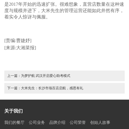
是2017年开始的迅速扩张。很难想象，直营店数量在这种速
度与规模并进下，大米先生的管理运营还能如此井然有序，
着实令人惊讶与佩服。
[责编:曹婕妤]
[来源:大湘菜报]
上一篇：
为梦护航 武汉开启爱心助考模式
下一篇：
大米先生：长沙市场百店启航，感恩有礼
关于我们
我们的餐厅
公司业务
品牌介绍
公司荣誉
创始人故事