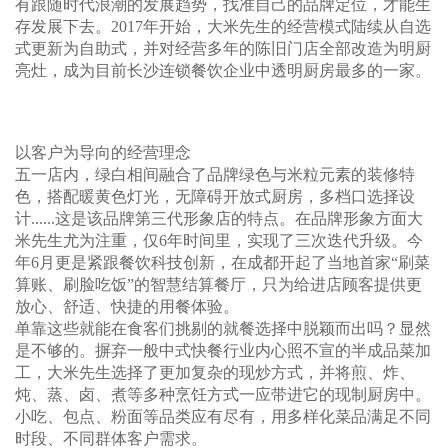
有跟随时代浪潮的发展趋势，找准自己的品牌定位，才能生
存发展下去。2017年开始，大米先生的经营模式陆续从自选
式更新为自助式，并对经营多年的陈旧门店全部改造为明厨
亮灶，成为目前长沙连锁餐饮企业中透明厨房最多的一家。
以客户为导向的经营理念
五一店内，绿白相间融合了品牌绿色与米粒元素的装修特
色，搭配暖黄色灯光，无障碍开放式厨房，多档口选择设
计......这是该品牌第三代形象店的特点。在品牌形象方面大
米先生尤为注重，仅6年时间里，实现了三次迭代升级。今
年6月更是紧跟餐饮科技创新，在成都开起了当地首家“刷菜
算账、刷脸吃饭”的智慧结算餐厅，只为给进店顾客提供更
放心、舒适、快捷的用餐体验。
单靠这些就能在食客们挑剔的就餐选择中脱颖而出吗？显然
是不够的。摒弃一般中式快餐行业内心照不宣的半成品菜加
工，大米先生选择了更加复杂的现炒方式，并将煎、炸、
炖、蒸、卤、煮等多种烹饪方式一应带进它的现制厨房中。
小吃、包点、粉面等品类应有尽有，用多样化菜品满足不同
时段、不同群体客户需求。