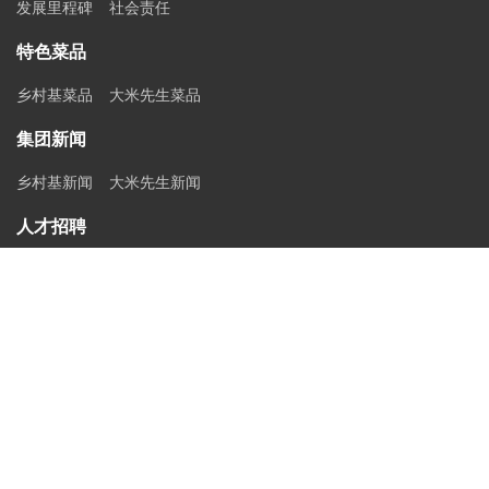
发展里程碑
社会责任
特色菜品
乡村基菜品
大米先生菜品
集团新闻
乡村基新闻
大米先生新闻
人才招聘
招聘信息
职工培训中心
联系我们
联系方式
采购招标
乡村基版权
违犯道德检举邮箱：cscjc@csc100.com
渝ICP备11007237号-1
乡村基公安备案号
技术支持：典名科技