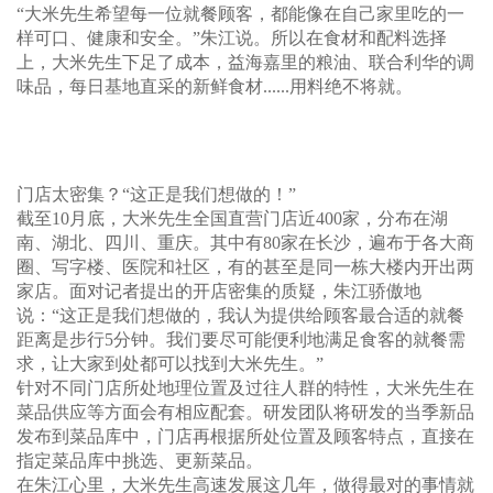
“大米先生希望每一位就餐顾客，都能像在自己家里吃的一
样可口、健康和安全。”朱江说。所以在食材和配料选择
上，大米先生下足了成本，益海嘉里的粮油、联合利华的调
味品，每日基地直采的新鲜食材......用料绝不将就。
门店太密集？“这正是我们想做的！”
截至10月底，大米先生全国直营门店近400家，分布在湖
南、湖北、四川、重庆。其中有80家在长沙，遍布于各大商
圈、写字楼、医院和社区，有的甚至是同一栋大楼内开出两
家店。面对记者提出的开店密集的质疑，朱江骄傲地
说：“这正是我们想做的，我认为提供给顾客最合适的就餐
距离是步行5分钟。我们要尽可能便利地满足食客的就餐需
求，让大家到处都可以找到大米先生。”
针对不同门店所处地理位置及过往人群的特性，大米先生在
菜品供应等方面会有相应配套。研发团队将研发的当季新品
发布到菜品库中，门店再根据所处位置及顾客特点，直接在
指定菜品库中挑选、更新菜品。
在朱江心里，大米先生高速发展这几年，做得最对的事情就